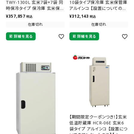
TWY-1300L 玄米7袋+7袋 同
10袋タイプ保冷庫 玄米保管庫
時保冷タイプ 保冷庫 玄米保管
アルインコ 【設置についてのア
庫 アルインコ 【設置について
ンケートあり】【メーカー直送】
¥
357,857
¥
312,143
税込
税込
のアンケートあり】【メーカー直
在庫切れ
在庫切れ
送】
詳細を見る
詳細を見る
【期間限定クーポンつき！】玄米
低温貯蔵庫 HCR-06E 玄米6
袋タイプ アルインコ 【設置につ