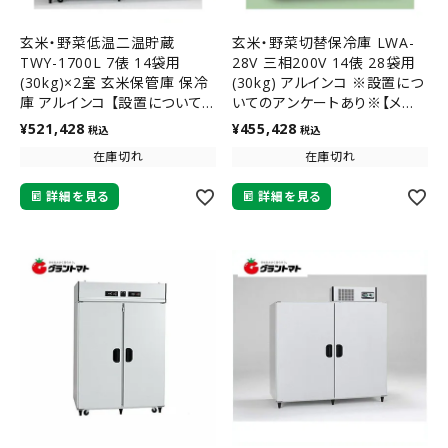
玄米・野菜低温二温貯蔵
玄米・野菜切替保冷庫 LWA-
TWY-1700L 7俵 14袋用
28V 三相200V 14俵 28袋用
(30kg)×2室 玄米保管庫 保冷
(30kg) アルインコ ※設置につ
庫 アルインコ 【設置について
いてのアンケートあり※【メー
のアンケートあり】【メーカー直
カー直送】
¥
521,428
¥
455,428
税込
税込
送】
在庫切れ
在庫切れ
詳細を見る
詳細を見る