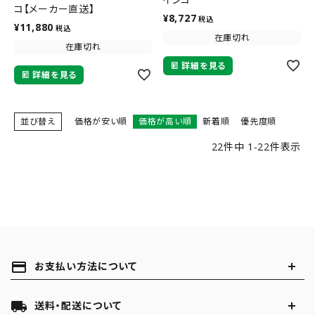
コ【メーカー直送】
¥
8,727
税込
¥
11,880
税込
在庫切れ
在庫切れ
詳細を見る
詳細を見る
並び替え
価格が安い順
価格が高い順
新着順
優先度順
22
件中
1
-
22
件表示
payment
お支払い方法について
local_shipping
送料・配送について