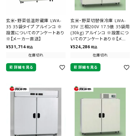
玄米・野菜低温貯蔵庫 LWA-
玄米・野菜切替保冷庫 LWA-
35 35袋タイプ アルインコ ※
35V 三相200V 17.5俵 35袋用
設置についてのアンケートあり
(30kg) アルインコ ※設置につ
※【メーカー直送】
いてのアンケートあり※【メー
カー直送】
¥
531,714
¥
524,286
税込
税込
在庫切れ
在庫切れ
詳細を見る
詳細を見る