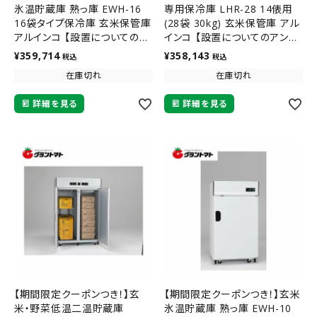
氷温貯蔵庫 熟っ庫 EWH-16
専用保冷庫 LHR-28 14俵用
16袋タイプ保冷庫 玄米保管庫
(28袋 30kg) 玄米保管庫 アル
アルインコ 【設置についてのア
インコ 【設置についてのアンケ
ンケートあり】【メーカー直送】
ートあり】【メーカー直送】
¥
359,714
¥
358,143
税込
税込
在庫切れ
在庫切れ
詳細を見る
詳細を見る
【期間限定クーポンつき！】玄
【期間限定クーポンつき！】玄米
米・野菜低温二温貯蔵庫
氷温貯蔵庫 熟っ庫 EWH-10