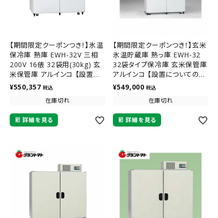
【期間限定クーポンつき！】氷温
【期間限定クーポンつき！】玄米
保冷庫 熟庫 EWH-32V 三相
氷温貯蔵庫 熟っ庫 EWH-32
200V 16俵 32袋用(30kg) 玄
32袋タイプ保冷庫 玄米保管庫
米保管庫 アルインコ 【設置に
アルインコ 【設置についてのア
ついてのアンケートあり】【メー
ンケートあり】【メーカー直送】
¥
550,357
¥
549,000
税込
税込
カー直送】
在庫切れ
在庫切れ
詳細を見る
詳細を見る