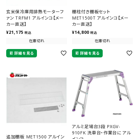
玄米保冷庫用排熱モーターフ
棚柱付き棚板セット
ァン TRFM1 アルインコ【メー
MET1500T アルインコ【メー
カー直送】
カー直送】
¥
21,175
¥
14,800
税込
税込
在庫切れ
在庫切れ
詳細を見る
詳細を見る
アルミ足場台3段 PXGV-
910FK 洗車台・作業台に アル
追加棚板 MET1500 アルイン
インコ