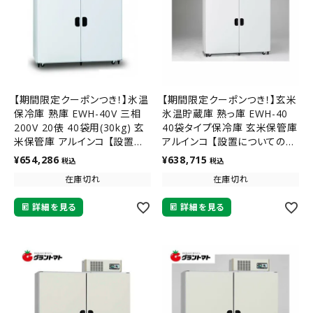
【期間限定クーポンつき！】氷温
【期間限定クーポンつき！】玄米
保冷庫 熟庫 EWH-40V 三相
氷温貯蔵庫 熟っ庫 EWH-40
200V 20俵 40袋用(30kg) 玄
40袋タイプ保冷庫 玄米保管庫
米保管庫 アルインコ 【設置に
アルインコ 【設置についてのア
ついてのアンケートあり】【メー
ンケートあり】【メーカー直送】
¥
654,286
¥
638,715
税込
税込
カー直送】
在庫切れ
在庫切れ
詳細を見る
詳細を見る