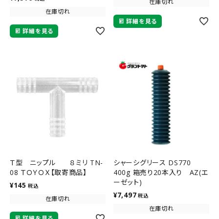
在庫切れ
在庫切れ
詳細を見る
詳細を見る
Ｔ型 ニップル ８ミリ TN-
シャーシグリース DS770
08 ＴＯＹＯＸ【取寄商品】
400g 箱売り20本入り AZ(エ
ーゼット)
¥
145
税込
¥
7,497
税込
在庫切れ
在庫切れ
詳細を見る