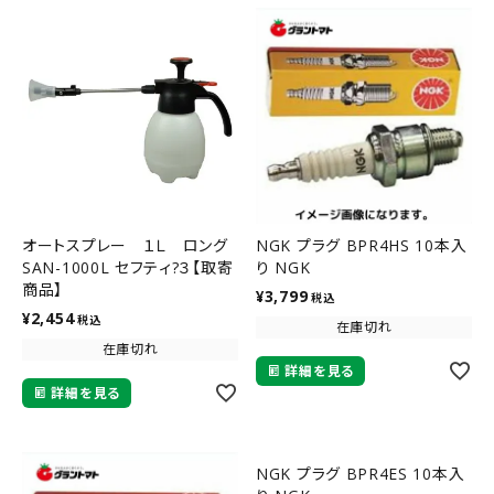
オートスプレー １Ｌ ロング
NGK プラグ BPR4HS 10本入
SAN-1000L セフティ?３【取寄
り NGK
商品】
¥
3,799
税込
¥
2,454
税込
在庫切れ
在庫切れ
詳細を見る
詳細を見る
NGK プラグ BPR4ES 10本入