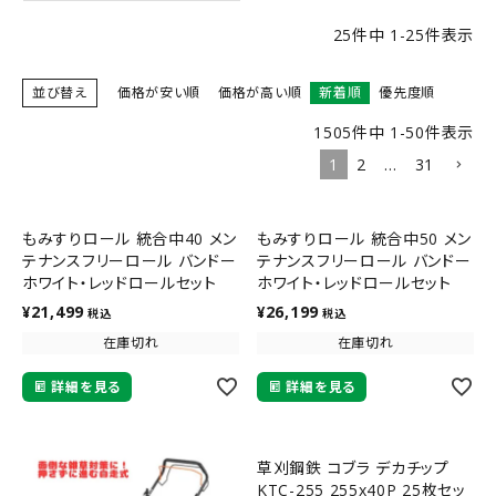
25
件中
1
-
25
件表示
並び替え
価格が安い順
価格が高い順
新着順
優先度順
1505
件中
1
-
50
件表示
1
2
…
31
もみすりロール 統合中40 メン
もみすりロール 統合中50 メン
テナンスフリーロール バンドー
テナンスフリーロール バンドー
ホワイト・レッドロールセット
ホワイト・レッドロールセット
¥
21,499
¥
26,199
税込
税込
在庫切れ
在庫切れ
詳細を見る
詳細を見る
草刈鋼鉄 コブラ デカチップ
KTC-255 255x40P 25枚セッ