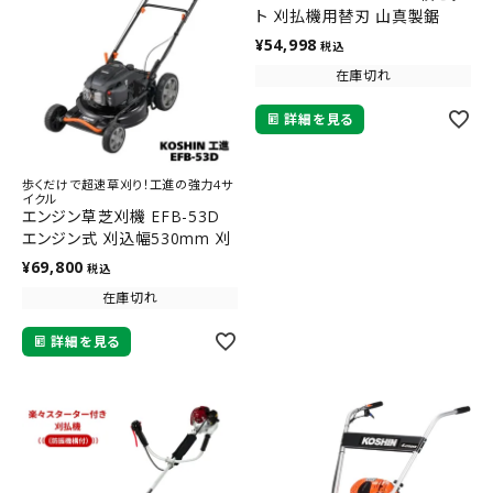
ト 刈払機用替刃 山真製鋸
¥
54,998
税込
在庫切れ
詳細を見る
歩くだけで超速草刈り！工進の強力4サ
イクル
エンジン草芝刈機 EFB-53D
エンジン式 刈込幅530mm 刈
取高30~95mm 自走式 草刈
¥
69,800
税込
機 刈込幅530 mm KOSHIN
在庫切れ
工進 強力 パワー 広い敷地 畑
畔 楽々作業
詳細を見る