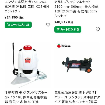
エンジン式草刈機 ESC-26U
アルミブリッジ 2本セット
草刈機 刈払機 工進 KOSHIN
2100mm×300mm 最大積載
コンパクト
1.2t 210cm長 有効幅30cm
シンセイ
¥
24,800
税込
¥
48,517
税込
カートに入れる
カートに入れる
手動噴霧器 グランドマスター
電動式油圧薪割機 NWS-7T
GR-10 10L 除草剤専用噴霧
パワー7t ワンタッチ片手操作タ
器 背負い式 散布 工進
イプ 薪割り機 シンセイ【運送