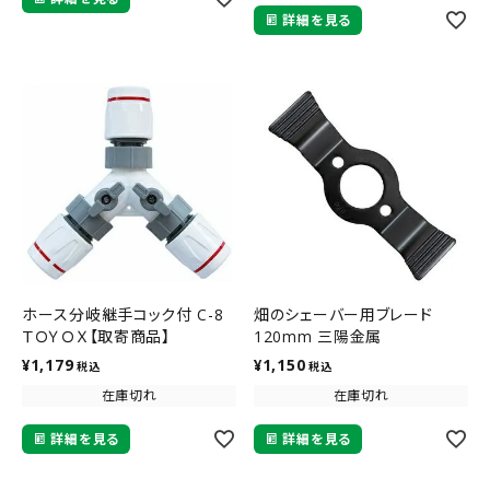
詳細を見る
ホース分岐継手コック付 C-8
畑のシェーバー用ブレード
ＴＯＹＯＸ【取寄商品】
120mm 三陽金属
¥
1,179
¥
1,150
税込
税込
在庫切れ
在庫切れ
詳細を見る
詳細を見る