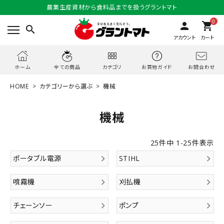
農業生産資材から食料品までを扱うグラントマト
0
person
shopping_cart
search
アカウント
カート
お問合わせ
ホーム
全ての商品
カテゴリ
お買物ガイド
HOME
カテゴリーから選ぶ
機械
機械
25
件中
1
-
25
件表示
ポータブル電源
STIHL
噴霧機
刈払機
チェーンソー
ポンプ