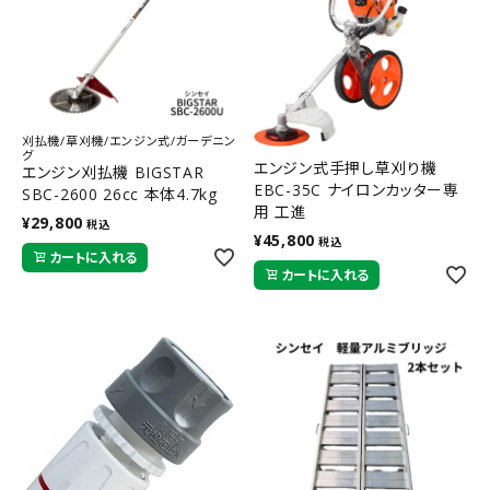
刈払機/草刈機/エンジン式/ガーデニン
グ
エンジン式手押し草刈り機
エンジン刈払機 BIGSTAR
EBC-35C ナイロンカッター専
SBC-2600 26cc 本体4.7kg
用 工進
シンセイ 【取寄商品】
¥
29,800
税込
¥
45,800
税込
カートに入れる
カートに入れる