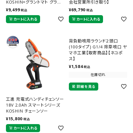
KOSHIN×グラントマト グラン
会社営業所引き取り】
トマトオリジナル
¥
9,499
¥
69,790
税込
税込
カートに入れる
カートに入れる
背負動噴用ラウンド２頭口
(100タイプ) G1/4 除草噴口 ヤ
マホ工業【取寄商品】【ネコポ
ス】
¥
1,584
税込
在庫切れ
詳細を見る
工進 充電式ハンディチェンソー
18V 2.0Ah スマートシリーズ
KOSHIN チェーンソー
¥
15,800
税込
カートに入れる