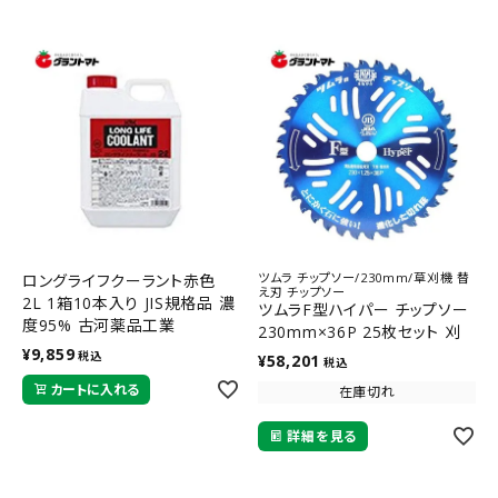
ツムラ チップソー/230mm/草刈機 替
ロングライフクーラント赤色
え刃 チップソー
2L 1箱10本入り JIS規格品 濃
ツムラF型ハイパー チップソー
度95% 古河薬品工業
230mm×36P 25枚セット 刈
¥
9,859
払機用替刃 津村
税込
¥
58,201
税込
カートに入れる
在庫切れ
詳細を見る