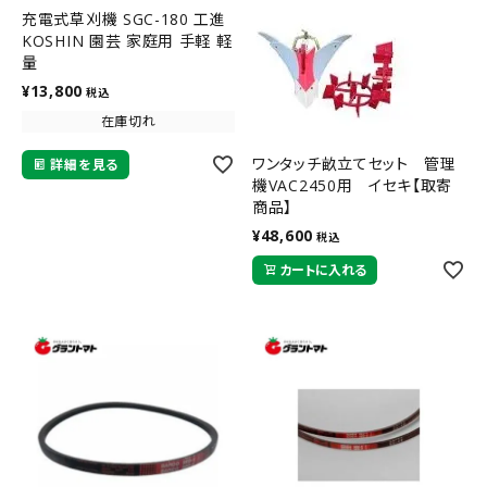
充電式草刈機 SGC-180 工進
KOSHIN 園芸 家庭用 手軽 軽
量
¥
13,800
税込
在庫切れ
ワンタッチ畝立てセット 管理
詳細を見る
機VAC2450用 イセキ【取寄
商品】
¥
48,600
税込
カートに入れる