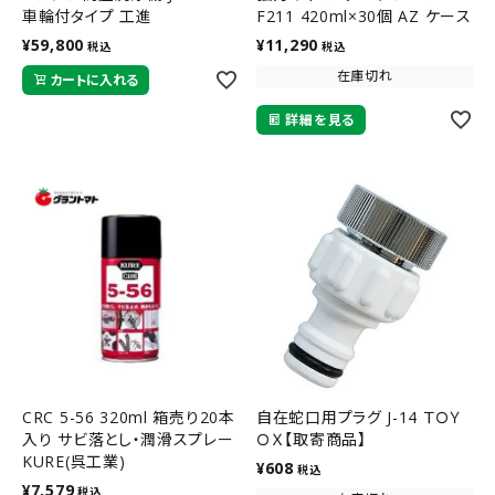
車輪付タイプ 工進
F211 420ml×30個 AZ ケース
販売
¥
59,800
¥
11,290
税込
税込
在庫切れ
カートに入れる
詳細を見る
CRC 5-56 320ml 箱売り20本
自在蛇口用プラグ J-14 ＴＯＹ
入り サビ落とし・潤滑スプレー
ＯＸ【取寄商品】
KURE(呉工業)
¥
608
税込
¥
7,579
税込