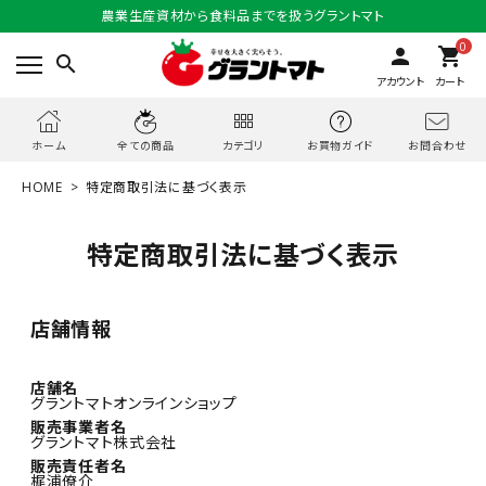
農業生産資材から食料品までを扱うグラントマト
0
person
shopping_cart
search
アカウント
カート
お問合わせ
ホーム
全ての商品
カテゴリ
お買物ガイド
HOME
特定商取引法に基づく表示
特定商取引法に基づく表示
店舗情報
店舗名
グラントマトオンラインショップ
販売事業者名
グラントマト株式会社
販売責任者名
梶浦僚介