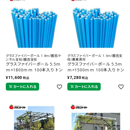
グラスファイバーポール 1.8m/園芸/ト
グラスファイバーポール 1.5m/園芸支
ンネル支柱/園芸支柱
柱/農業資材
グラスファイバーポール 5.5ｍ
グラスファイバーポール 5.5ｍ
ｍ×1800ｍｍ 100本入り トン
ｍ×1500ｍｍ 100本入り トン
ネル支柱 FRP支柱 シンセイ
ネル支柱 FRP支柱 シンセイ
¥
11,600
¥
7,280
税込
税込
カートに入れる
カートに入れる