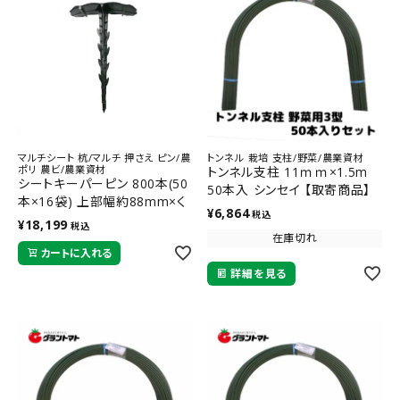
マルチシート 杭/マルチ 押さえ ピン/農
トンネル 栽培 支柱/野菜/農業資材
ポリ 農ビ/農業資材
トンネル支柱 11ｍｍ×1.5m
シートキーパーピン 800本(50
50本入 シンセイ 【取寄商品】
本×16袋) 上部幅約88mm×く
¥
6,864
税込
い部約142mm 安全興業
¥
18,199
税込
在庫切れ
カートに入れる
詳細を見る