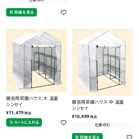
詳細を見る
園芸用菜園ハウス 大 温室
園芸用菜園ハウス 中 温室
シンセイ
シンセイ
¥
11,479
税込
¥
10,699
税込
カートに入れる
在庫切れ
詳細を見る