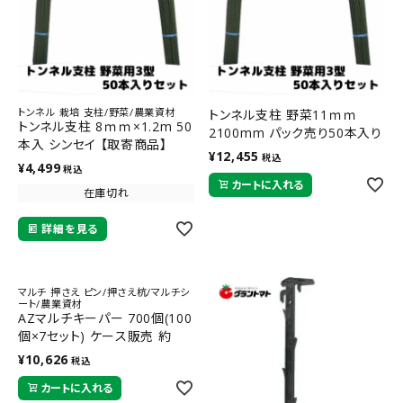
トンネル 栽培 支柱/野菜/農業資材
トンネル支柱 野菜11ｍｍ
トンネル支柱 8ｍｍ×1.2m 50
2100mm パック売り50本入り
本入 シンセイ 【取寄商品】
¥
12,455
税込
¥
4,499
税込
カートに入れる
在庫切れ
詳細を見る
マルチ 押さえ ピン/押さえ杭/マルチシ
ート/農業資材
AZマルチキーパー 700個(100
個×7セット) ケース販売 約
110(上部幅)×約136mm(くい
¥
10,626
税込
部) 安全興業
カートに入れる