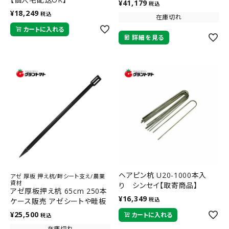
¥
41,179
税込
¥
18,249
税込
在庫切れ
カートに入れる
詳細を見る
ヘアピン杭 U20-1000本入
アゼ 厚板 押え杭/畔シート支え/農業
資材
り シンセイ【取寄商品】
アゼ厚板押え杭 65cm 250本
¥
16,349
税込
ケース販売 アゼシートや畦板
に ミネ 藤原産業
¥
25,500
カートに入れる
税込
在庫切れ