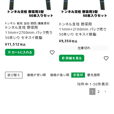
トンネル 栽培 支柱/野菜/農業資材
トンネル支柱 野菜用
トンネル支柱 野菜用
11mm×2100mm パック売り
11mm×2700mm パック売り
50本いり セキスイ樹脂
50本いり セキスイ樹脂
¥
9,350
税込
¥
11,512
税込
在庫切れ
カートに入れる
詳細を見る
並び替え
価格が安い順
価格が高い順
新着順
優先度順
78
件中
1
-
50
件表示
1
2