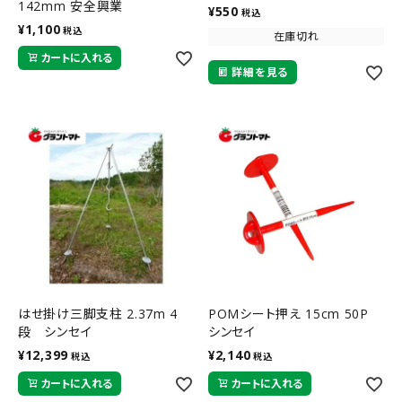
142mm 安全興業
¥
550
税込
¥
1,100
税込
在庫切れ
カートに入れる
詳細を見る
はせ掛け三脚支柱 2.37m 4
POMシート押え 15cm 50P
段 シンセイ
シンセイ
¥
12,399
¥
2,140
税込
税込
カートに入れる
カートに入れる