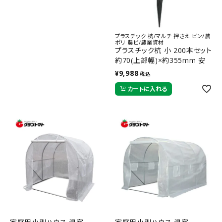
プラスチック 杭/マルチ 押さえ ピン/農
ポリ 農ビ/農業資材
プラスチック杭 小 200本セット
約70(上部幅)×約355mm 安
全興業【取寄商品】
¥
9,988
税込
カートに入れる