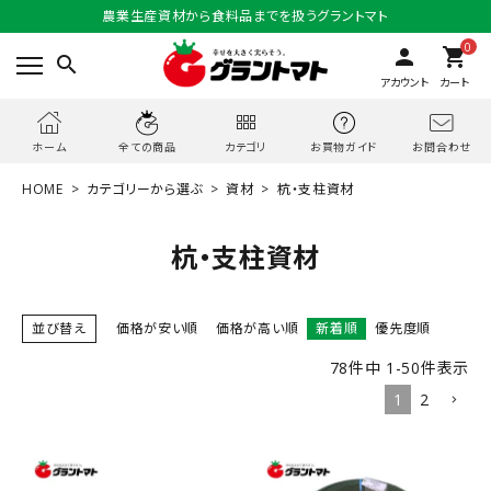
農業生産資材から食料品までを扱うグラントマト
0
person
shopping_cart
search
アカウント
カート
お問合わせ
ホーム
全ての商品
カテゴリ
お買物ガイド
HOME
カテゴリーから選ぶ
資材
杭・支柱資材
杭・支柱資材
並び替え
価格が安い順
価格が高い順
新着順
優先度順
78
件中
1
-
50
件表示
1
2