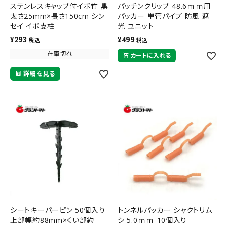
ステンレスキャップ付イボ竹 黒
パッチンクリップ 48.6ｍｍ用
太さ25mm×長さ150cm シン
パッカー 単管パイプ 防風 遮
セイ イボ支柱
光 ユニット
¥
293
¥
499
税込
税込
在庫切れ
カートに入れる
詳細を見る
シートキーパーピン 50個入り
トンネルパッカー シャクトリム
上部幅約88mm×くい部約
シ 5.0ｍｍ 10個入り