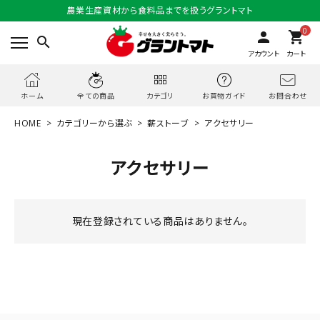
農業生産資材から食料品までを扱うグラントマト
0
person
shopping_cart
search
アカウント
カート
お問合わせ
ホーム
全ての商品
カテゴリ
お買物ガイド
HOME
カテゴリーから選ぶ
薪ストーブ
アクセサリー
アクセサリー
現在登録されている商品はありません。