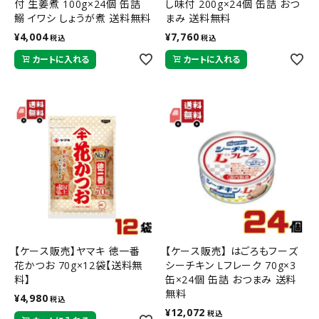
付 生姜煮 100g×24個 缶詰
し味付 200g×24個 缶詰 おつ
鰯 イワシ しょうが煮 送料無料
まみ 送料無料
¥
4,004
¥
7,760
税込
税込
カートに入れる
カートに入れる
【ケース販売】ヤマキ 徳一番
【ケース販売】 はごろもフーズ
花かつお 70g×12袋【送料無
シーチキン Lフレーク 70g×3
料】
缶×24個 缶詰 おつまみ 送料
無料
¥
4,980
税込
¥
12,072
税込