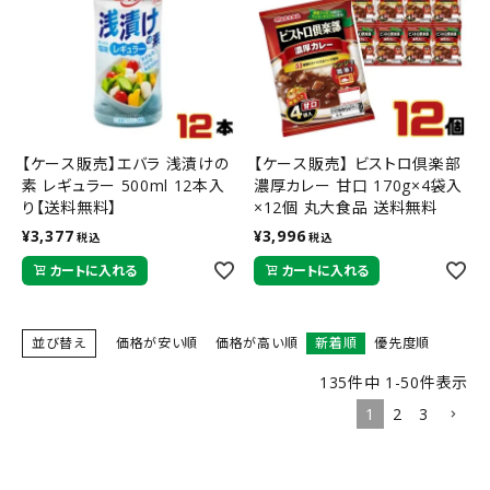
【ケース販売】エバラ 浅漬けの
【ケース販売】 ビストロ倶楽部
素 レギュラー 500ml 12本入
濃厚カレー 甘口 170g×4袋入
り【送料無料】
×12個 丸大食品 送料無料
¥
3,377
¥
3,996
税込
税込
カートに入れる
カートに入れる
並び替え
価格が安い順
価格が高い順
新着順
優先度順
135
件中
1
-
50
件表示
1
2
3