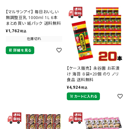
【マルサンアイ】 毎日おいしい
無調整豆乳 1000ml 1L 6本
まとめ買い 紙パック 送料無料
¥
1,762
税込
在庫切れ
詳細を見る
【ケース販売】 永谷園 お茶漬
け 海苔 ８袋×20個 のり ノリ
食品 送料無料
¥
4,924
税込
カートに入れる