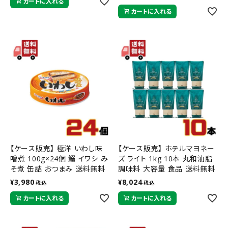
カートに入れる
カートに入れる
【ケース販売】 極洋 いわし味
【ケース販売】 ホテルマヨネー
噌煮 100g×24個 鰯 イワシ み
ズ ライト 1kg 10本 丸和油脂
そ煮 缶詰 おつまみ 送料無料
調味料 大容量 食品 送料無料
¥
3,980
¥
8,024
税込
税込
カートに入れる
カートに入れる