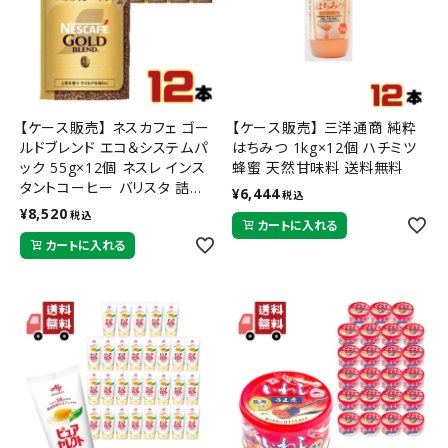
【ケース販売】 ネスカフェ ゴー
【ケース販売】 三洋通商 純粋
ルドブレンド エコ＆システムパ
はちみつ 1kg×12個 ハチミツ
ック 55g×12個 ネスレ インス
蜂蜜 天然甘味料 送料無料
タントコーヒー バリスタ 詰め
¥
6,444
税込
替え用 送料無料
¥
8,520
税込
カートに入れる
カートに入れる