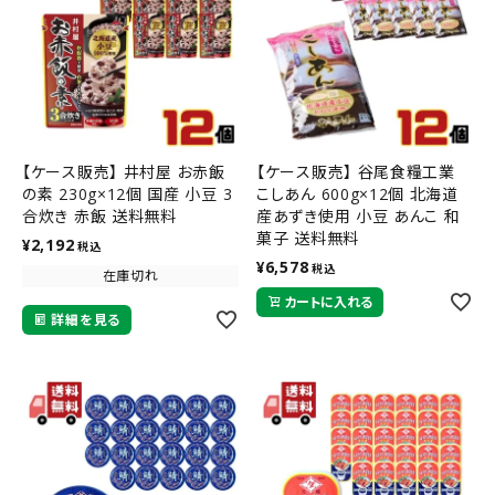
【ケース販売】 井村屋 お赤飯
【ケース販売】 谷尾食糧工業
の素 230g×12個 国産 小豆 3
こしあん 600g×12個 北海道
合炊き 赤飯 送料無料
産あずき使用 小豆 あんこ 和
菓子 送料無料
¥
2,192
税込
¥
6,578
税込
在庫切れ
カートに入れる
詳細を見る