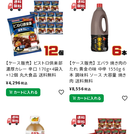
【ケース販売】 ビストロ倶楽部
【ケース販売】 エバラ 焼き肉の
濃厚カレー 辛口 170g×4袋入
たれ 黄金の味 中辛 1550g 6
×12個 丸大食品 送料無料
本 調味料 ソース 大容量 焼き
肉 送料無料
¥
4,296
税込
¥
8,556
税込
カートに入れる
カートに入れる