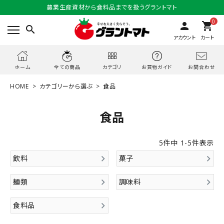
農業生産資材から食料品までを扱うグラントマト
0
person
shopping_cart
search
アカウント
カート
お問合わせ
ホーム
全ての商品
カテゴリ
お買物ガイド
HOME
カテゴリーから選ぶ
食品
食品
5
件中
1
-
5
件表示
飲料
菓子
麺類
調味料
食料品