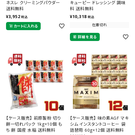
ネスレ クリーミングパウダー
キューピー ドレッシング 調味
送料無料
料 送料無料
¥
3,952
¥
10,318
税込
税込
在庫切れ
カートに入れる
詳細を見る
【ケース販売】 前原製粉 切り
【ケース販売】 味の素AGF マキ
餅一切れパック 1kg×10個 も
シム インスタントコーヒー 袋
ち 餅 国産 水稲 送料無料
詰替用 60g×12個 送料無料