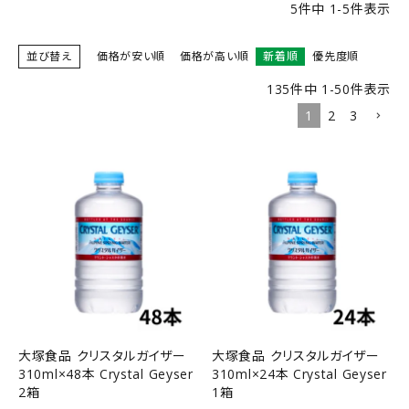
5
件中
1
-
5
件表示
並び替え
価格が安い順
価格が高い順
新着順
優先度順
135
件中
1
-
50
件表示
1
2
3
大塚食品 クリスタルガイザー
大塚食品 クリスタルガイザー
310ml×48本 Crystal Geyser
310ml×24本 Crystal Geyser
2箱
1箱