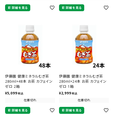
詳細を見る
詳細を見る
伊藤園 健康ミネラルむぎ茶
伊藤園 健康ミネラルむぎ茶
280ml×48本 お茶 カフェイン
280ml×24本 お茶 カフェイン
ゼロ 2箱
ゼロ 1箱
¥
5,099
¥
2,999
税込
税込
在庫切れ
在庫切れ
詳細を見る
詳細を見る