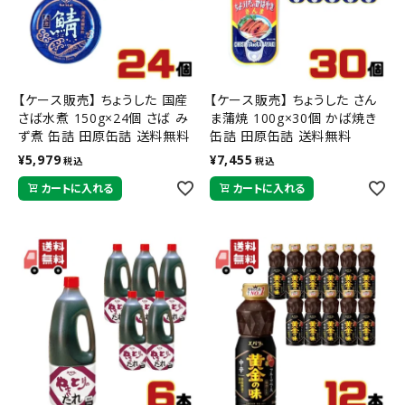
【ケース販売】 ちょうした 国産
【ケース販売】 ちょうした さん
さば水煮 150g×24個 さば み
ま蒲焼 100g×30個 かば焼き
ず煮 缶詰 田原缶詰 送料無料
缶詰 田原缶詰 送料無料
¥
5,979
¥
7,455
税込
税込
カートに入れる
カートに入れる