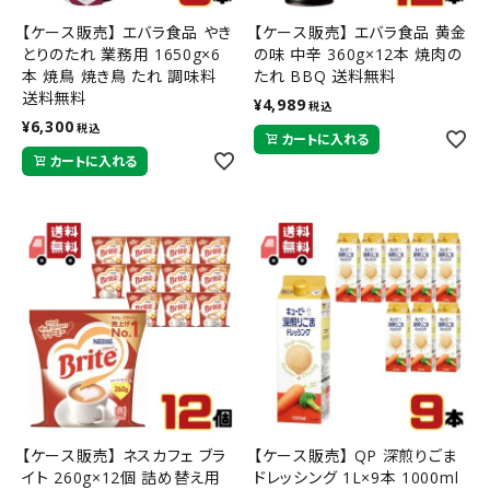
【ケース販売】 エバラ食品 やき
【ケース販売】 エバラ食品 黄金
とりのたれ 業務用 1650g×6
の味 中辛 360g×12本 焼肉の
本 焼鳥 焼き鳥 たれ 調味料
たれ BBQ 送料無料
送料無料
¥
4,989
税込
¥
6,300
税込
カートに入れる
カートに入れる
【ケース販売】 ネスカフェ ブラ
【ケース販売】 QP 深煎りごま
イト 260g×12個 詰め替え用
ドレッシング 1L×9本 1000ml