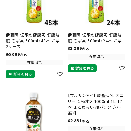
伊藤園 伝承の健康茶 健康焙
伊藤園 伝承の健康茶 健康焙
煎 そば茶 500ml×48本 お茶
煎 そば茶 500ml×24本 お茶
2ケース
¥
3,399
税込
¥
6,099
税込
在庫切れ
在庫切れ
詳細を見る
詳細を見る
【マルサンアイ】 調整豆乳 カロ
リー45％オフ 1000ml 1L 12
本 まとめ買い 紙パック 送料
無料
¥
2,851
税込
在庫切れ