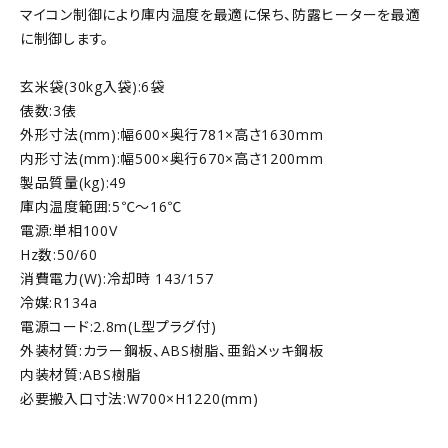
マイコン制御により庫内温度を最適に保ち、防露ヒーターを最適
に制御します。
玄米袋(30kg入袋):6袋
俵数:3俵
外形寸法(mm):幅600×奥行781×高さ1630mm
内形寸法(mm):幅500×奥行670×高さ1200mm
製品質量(kg):49
庫内温度範囲:5℃～16℃
電源:単相100V
Hz数:50/60
消費電力(W):冷却時 143/157
冷媒:R134a
電源コード:2.8m(L型プラグ付)
外装材質:カラー鋼板、ABS樹脂、亜鉛メッキ鋼板
内装材質:ABS樹脂
必要搬入口寸法:W700×H1220(mm)