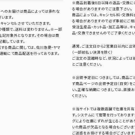
※商品到着後8日以降の返品・交換に
る場合がありますのでご注意下さい。
島へのお届けは商品によっては承れな
商品によっては、キャンセル料・交換
います。
る場合がありますので必ず事前にご相
キャンセルさせていただきます。
受注生産品・カット品・加工品等は、キ
や種類で、送料は変わりません。※一部
品・交換できませんのでご了承ください
上記対象外となります。その場合は商
記載しています。
通常、ご注文日から2営業日以内に出荷
送する商品に関しては、佐川急便・ヤマ
（一部前払い決済を除く）
濃運輸にて商品配送を行っております。
ご注文の混雑時など、状況によっては
とご注意ください。
※出荷予定日につきましては、商品ご
ず商品ページの出荷予定日（目安）を
い。正確な納期につきましては、直接
ください。
※当サイトでは複数店舗で在庫を共有
す。システムにて管理を行っております
グにより在庫にずれが生じることがあ
いた商品が欠品となる場合もございま
ご迷惑をお掛けする場合がございます