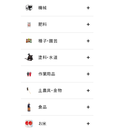
機械
肥料
種子・園芸
塗料・水道
作業用品
土農具・金物
食品
お米