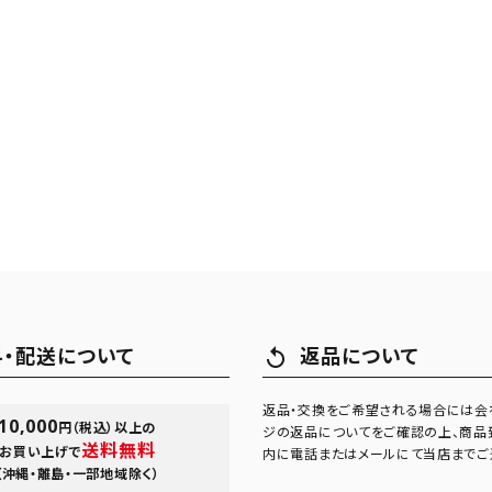
料・配送について
返品について
replay
返品・交換をご希望される場合には会
10,000
円（税込）以上の
ジの返品についてをご確認の上、商品
送料無料
お買い上げで
内に電話またはメールにて当店までご
（沖縄・離島・一部地域除く）