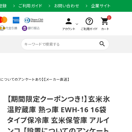
登録
ご利用ガイド
お問い合わせ
企業サイト
0
person
help_outline
shopping_cart
アカウント
ご利用ガイド
カート
search
設置についてのアンケートあり】【メーカー直送】
【期間限定クーポンつき！】玄米氷
温貯蔵庫 熟っ庫 EWH-16 16袋
タイプ保冷庫 玄米保管庫 アルイ
ンコ 【設置についてのアンケート