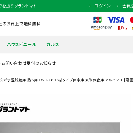
でを扱うグラントマト
ログイン
会員
円以上のお買上で送料無料
ハウスビニール
カルス
・お問い合わせ受付のお知らせ
玄米氷温貯蔵庫 熟っ庫 EWH-16 16袋タイプ保冷庫 玄米保管庫 アルインコ 【