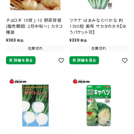
チョロギ 10球 J-10 野菜球根
ツケナ はまみなとべかな 約
(販売期間: 2月中旬～) カネコ
1300粒 美咲 サカタのタネ【ゆ
種苗
うパケット可】
¥
303
¥
330
税込
税込
在庫切れ
在庫切れ
詳細を見る
詳細を見る