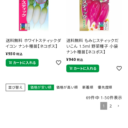
送料無料 ホワイトスティックダ
送料無料 もみじスティックだ
イコン ナント種苗【ネコポス】
いこん 1.5ml 野菜種子 小袋
ナント種苗【ネコポス】
¥
930
税込
¥
940
税込
カートに入れる
カートに入れる
並び替え
価格が安い順
価格が高い順
新着順
優先度順
69
件中
1
-
50
件表示
1
2