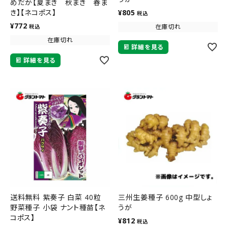
めだか【夏まき 秋まき 春ま
き】【ネコポス】
¥
805
税込
¥
772
在庫切れ
税込
在庫切れ
詳細を見る
詳細を見る
送料無料 紫奏子 白菜 40粒
三州生姜種子 600g 中型しょ
野菜種子 小袋 ナント種苗【ネ
うが
コポス】
¥
812
税込