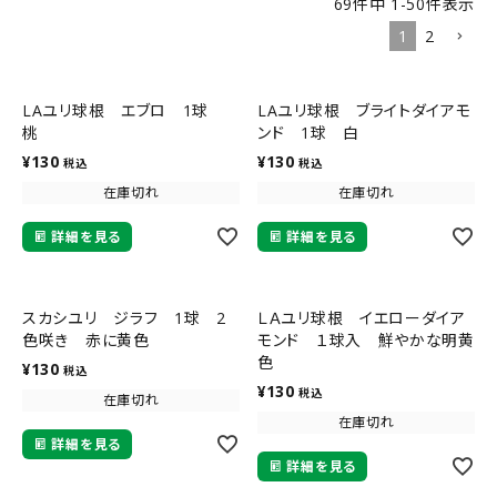
69
件中
1
-
50
件表示
1
2
LAユリ球根 エブロ 1球
LAユリ球根 ブライトダイアモ
桃
ンド 1球 白
¥
130
¥
130
税込
税込
在庫切れ
在庫切れ
詳細を見る
詳細を見る
スカシユリ ジラフ 1球 2
ＬＡユリ球根 イエローダイア
色咲き 赤に黄色
モンド １球入 鮮やかな明黄
色
¥
130
税込
¥
130
税込
在庫切れ
在庫切れ
詳細を見る
詳細を見る