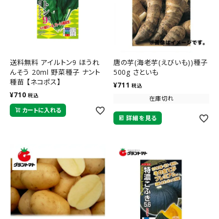
送料無料 アイルトン9 ほうれ
唐の芋(海老芋(えびいも))種子
んそう 20ml 野菜種子 ナント
500g さといも
種苗 【ネコポス】
¥
711
税込
¥
710
税込
在庫切れ
カートに入れる
詳細を見る