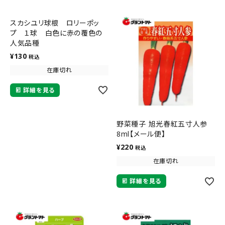
スカシユリ球根 ロリーポッ
プ １球 白色に赤の覆色の
人気品種
¥
130
税込
在庫切れ
詳細を見る
野菜種子 旭光春紅五寸人参
8ml【メール便】
¥
220
税込
在庫切れ
詳細を見る