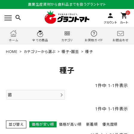
農業生産資材から食料品までを扱うグラントマト
0
person
shopping_cart
search
アカウント
カート
お問合わせ
ホーム
全ての商品
カテゴリ
お買物ガイド
HOME
カテゴリーから選ぶ
種子・園芸
種子
種子
1
件中
1
-
1
件表示
苗
1
件中
1
-
1
件表示
並び替え
価格が安い順
価格が高い順
新着順
優先度順