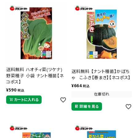
送料無料 ハオチィ菜(ツケナ)
送料無料 【ナント種苗】かぼち
野菜種子 小袋 ナント種苗【ネ
ゃ こふき【春まき】【ネコポス】
コポス】
¥
664
税込
¥
590
税込
在庫切れ
カートに入れる
詳細を見る