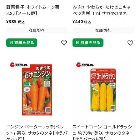
野菜種子 ホワイトムーン蕪
みさき やわらか たけのこキャ
3.8,l【メール便】
ベツ実咲 1ml サカタのタネ
¥
385
¥
440
税込
税込
在庫切れ
在庫切れ
詳細を見る
詳細を見る
ニンジン ベーターリッチ(ペレ
スイートコーン ゴールドラッシ
ット) 実咲 サカタのタネ【ゆうパ
ュ 約70粒 美咲 サカタのタネ
ケット可】
【ゆうパケット可】