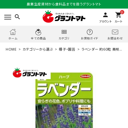
農業生産資材から食料品までを扱うグラントマト
0
person
shopping_cart
search
アカウント
カート
お問合わせ
ホーム
全ての商品
カテゴリ
お買物ガイド
HOME
カテゴリーから選ぶ
種子・園芸
ラベンダー 約60粒 美咲
ハーブ 種子 サカタのタネ【ゆうパケット可】