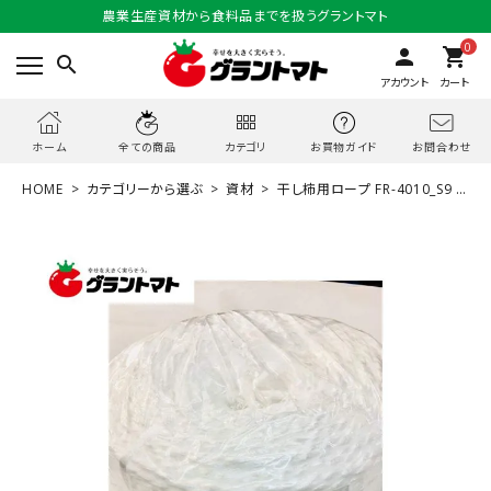
農業生産資材から食料品までを扱うグラントマト
0
person
shopping_cart
search
アカウント
カート
お問合わせ
ホーム
全ての商品
カテゴリ
お買物ガイド
HOME
カテゴリーから選ぶ
資材
干し柿用ロープ FR-4010_S9 7
mmX100m 信越工業