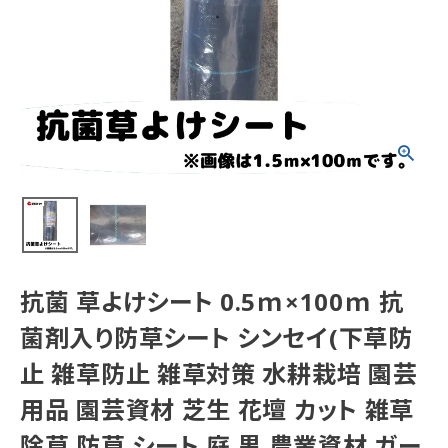
抗菌 草よけシート 0.5ｍ×100ｍ 抗
菌剤入り防草シート シンセイ(下草防
止 雑草防止 雑草対策 水耕栽培 園芸
用品 園芸資材 芝生 花壇 カット 雑草
除草 防草 シート 庭 黒 農業資材 ガー