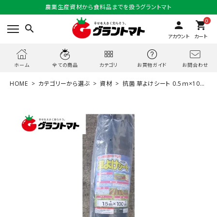
農業生産資材から食料品までを扱うグラントマト
0
person
shopping_cart
search
アカウント
カート
お問合わせ
ホーム
全ての商品
カテゴリ
お買物ガイド
HOME
カテゴリーから選ぶ
資材
抗菌 草よけシート 0.5ｍ×100
ｍ 抗菌剤入り防草シート シンセイ(下草防止 雑草防止 雑草対策 水耕栽
培 園芸用品 園芸資材 芝生 花壇 カット 雑草 除草 防草 シート 庭 黒 農業
資材 ガーデニング 家庭菜園 ハウス 除草シート 雑草防止シート 雑草シー
ト 雑草が生えない）