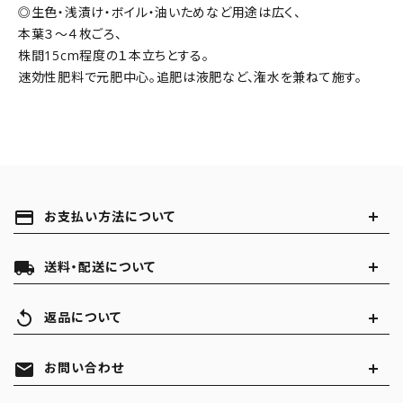
◎生色・浅漬け・ボイル・油いためなど用途は広く、
本葉３～４枚ごろ、
株間15cm程度の１本立ちとする。
速効性肥料で元肥中心。追肥は液肥など、潅水を兼ねて施す。
payment
お支払い方法について
local_shipping
送料・配送について
replay
返品について
mail
お問い合わせ