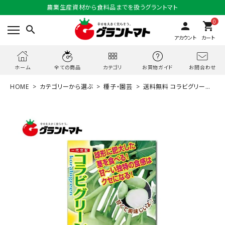
農業生産資材から食料品までを扱うグラントマト
0
person
shopping_cart
search
アカウント
カート
お問合わせ
ホーム
全ての商品
カテゴリ
お買物ガイド
HOME
カテゴリーから選ぶ
種子・園芸
送料無料 コラビグリーン
コールラビ 100粒 野菜種子 ナント種苗 【ネコポス】