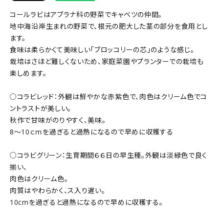
コールラビはアブラナ科の野菜でキャベツの仲間。
地中海沿岸生まれの野菜で、根元の肥大した茎の部分を食用とし
ます。
食味は柔らかくて美味しい「ブロッコリーの芯」のような感じ。
栽培はさほど難しくないため、家庭菜園やプランターでの栽培も
楽しめます。
○コラビレッド：外観は鮮やかな赤紫色で、肉色はクリーム色でコ
ントラストが美しい。
秋作で甘味がのりやすく、美味。
8～10ｃｍを過ぎると過熱になるので早めに収穫する
○コラビグリーン：生育期間６６日の早生種。外観は淡緑色で良く
揃い、
肉色はクリーム色。
肉質はやわらかく、ス入り遅い。
10cmを過ぎると過熱になるので早めに収穫する。