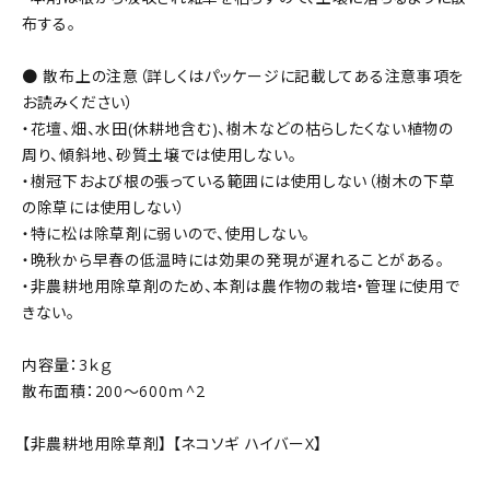
布する。
● 散布上の注意（詳しくはパッケージに記載してある注意事項を
お読みください）
・花壇、畑、水田(休耕地含む)、樹木などの枯らしたくない植物の
周り、傾斜地、砂質土壌では使用しない。
・樹冠下および根の張っている範囲には使用しない（樹木の下草
の除草には使用しない）
・特に松は除草剤に弱いので、使用しない。
・晩秋から早春の低温時には効果の発現が遅れることがある。
・非農耕地用除草剤のため、本剤は農作物の栽培・管理に使用で
きない。
内容量：3ｋｇ
散布面積：200～600ｍ^2
【非農耕地用除草剤】 【ネコソギ ハイバーX】