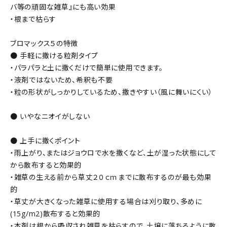
バ等の頑固な雑草』にも高い効果
・根まで枯らす
ブロマックス５の特徴
● 手軽に撒ける粒剤タイプ
・パラパラと土に撒くだけで簡単に使用できます。
・液剤ではないため、希釈も不要
・粒の形状がしっかりしているため、撒きやすい（風に舞いにくい）
● いやなニオイがしない
● 上手に撒くポイント
・雨上がり、またはジョウロで水を撒くなど、土が湿った状態にして
から散布すると効果的
・雑草の生える前から草丈２０ｃｍまでに散布するのが最も効果
的
・草丈が大きくなった雑草に使用する場合は刈り取り、多めに
(15g/m2)散布すると効果的
・本剤は根から吸収され雑草を枯らすので、土壌に落ちるように散