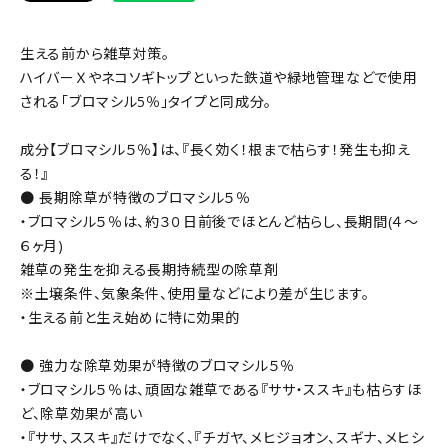
生える前から雑草対策。
ハイバーＸやネコソギトップといった鉄道や緑地管理などで使用
される「ブロマシル5％」タイプと同成分。
成分【ブロマシル５％】は、『長く効く！根まで枯らす！発生も抑え
る！』
● 長期除草が特徴のブロマシル５％
・ブロマシル５％は、約３０日前後でほとんど枯らし、長期間(４～
６ヶ月)
雑草の発生を抑える長期持続型の除草剤
※土壌条件、気象条件、使用量などにより差が生じます。
・生える前と生え始めに特に効果的
● 強力な除草効果が特徴のブロマシル５％
・ブロマシル５％は、頑固な雑草である『ササ・ススキ』も枯らすほ
ど、除草効果が高い
・『ササ、ススキ』だけでなく、『チガヤ、メヒジョオン、スギナ、メヒシ