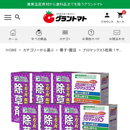
農業生産資材から食料品までを扱うグラントマト
0
person
shopping_cart
search
アカウント
カート
お問合わせ
ホーム
全ての商品
カテゴリ
お買物ガイド
HOME
カテゴリーから選ぶ
種子・園芸
ブロマックス5粒剤 1ケー
ス 3kg×6個 除草剤 ブロマシル5％ 非農耕地用 ブロック5 リニューアル品
ハート