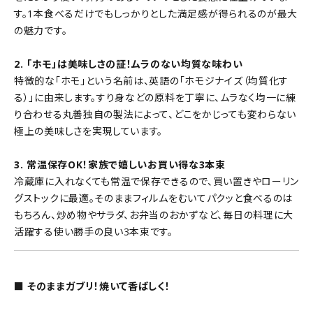
す。1本食べるだけでもしっかりとした満足感が得られるのが最大
の魅力です。
2. 「ホモ」は美味しさの証！ムラのない均質な味わい
特徴的な「ホモ」という名前は、英語の「ホモジナイズ（均質化す
る）」に由来します。すり身などの原料を丁寧に、ムラなく均一に練
り合わせる丸善独自の製法によって、どこをかじっても変わらない
極上の美味しさを実現しています。
3. 常温保存OK！家族で嬉しいお買い得な3本束
冷蔵庫に入れなくても常温で保存できるので、買い置きやローリン
グストックに最適。そのままフィルムをむいてパクッと食べるのは
もちろん、炒め物やサラダ、お弁当のおかずなど、毎日の料理に大
活躍する使い勝手の良い3本束です。
■ そのままガブリ！焼いて香ばしく！