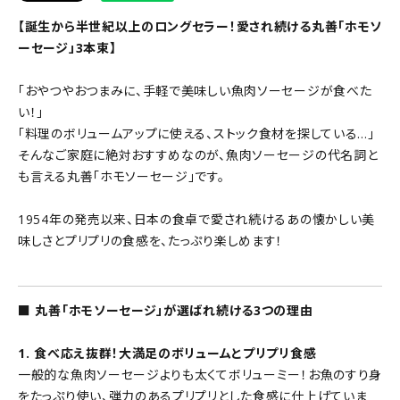
【誕生から半世紀以上のロングセラー！愛され続ける丸善「ホモソ
ーセージ」3本束】
「おやつやおつまみに、手軽で美味しい魚肉ソーセージが食べた
い！」
「料理のボリュームアップに使える、ストック食材を探している…」
そんなご家庭に絶対おすすめなのが、魚肉ソーセージの代名詞と
も言える丸善「ホモソーセージ」です。
1954年の発売以来、日本の食卓で愛され続けるあの懐かしい美
味しさとプリプリの食感を、たっぷり楽しめます！
■ 丸善「ホモソーセージ」が選ばれ続ける3つの理由
1. 食べ応え抜群！大満足のボリュームとプリプリ食感
一般的な魚肉ソーセージよりも太くてボリューミー！お魚のすり身
をたっぷり使い、弾力のあるプリプリとした食感に仕上げていま