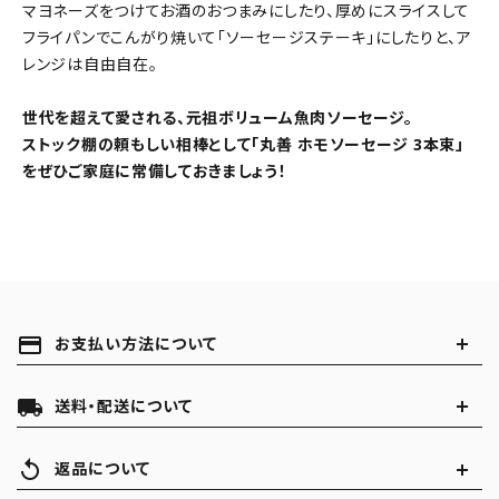
マヨネーズをつけてお酒のおつまみにしたり、厚めにスライスして
フライパンでこんがり焼いて「ソーセージステーキ」にしたりと、ア
レンジは自由自在。
世代を超えて愛される、元祖ボリューム魚肉ソーセージ。
ストック棚の頼もしい相棒として「丸善 ホモソーセージ 3本束」
をぜひご家庭に常備しておきましょう！
payment
お支払い方法について
local_shipping
送料・配送について
replay
返品について