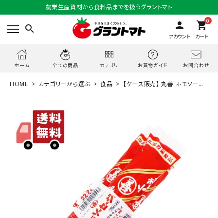
農業生産資材から食料品までを扱うグラントマト
0
person
shopping_cart
search
アカウント
カート
お問合わせ
ホーム
全ての商品
カテゴリ
お買物ガイド
HOME
カテゴリーから選ぶ
食品
【ケース販売】 丸善 ホモソーセ
ージ 75g×3本束×20個 送料無料 おつまみ まとめ買い 60本