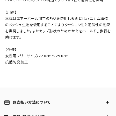
【用途】
本体はエアーホール加工のEVAを使用し表面にはハニカム構造
のメッシュ生地を使用することによりクッション性と通気性の効果
を実現しました。またカップ形状のためかかとをホールドし歩行を
助けます。
【仕様】
女性用フリーサイズ/22.0cm～25.0cm
抗菌防臭加工
payment
お支払い方法について