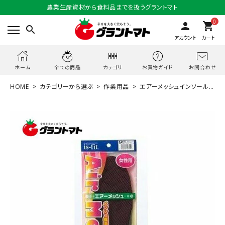
農業生産資材から食料品までを扱うグラントマト
0
person
shopping_cart
search
アカウント
カート
お問合わせ
ホーム
全ての商品
カテゴリ
お買物ガイド
HOME
カテゴリーから選ぶ
作業用品
エアーメッシュインソール
パープル 女性用 フリーサイズ is-fit(イズフィット) モリト