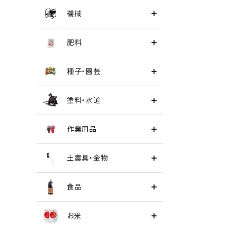
機械
肥料
種子・園芸
塗料・水道
作業用品
土農具・金物
食品
お米