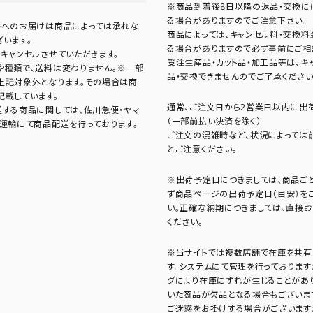
※商品到着後8日以降の返品・交換に
る場合がありますのでご注意下さい。
島へのお届けは商品によっては承れな
商品によっては、キャンセル料・交換
います。
る場合がありますので必ず事前にご相
キャンセルさせていただきます。
受注生産品・カット品・加工品等は、キ
や種類で、送料は変わりません。※一部
品・交換できませんのでご了承ください
上記対象外となります。その場合は商
記載しています。
通常、ご注文日から2営業日以内に出荷
送する商品に関しては、佐川急便・ヤマ
（一部前払い決済を除く）
濃運輸にて商品配送を行っております。
ご注文の混雑時など、状況によっては
とご注意ください。
※出荷予定日につきましては、商品ご
ず商品ページの出荷予定日（目安）を
い。正確な納期につきましては、直接
ください。
※当サイトでは複数店舗で在庫を共有
す。システムにて管理を行っております
グにより在庫にずれが生じることがあ
いた商品が欠品となる場合もございま
ご迷惑をお掛けする場合がございます