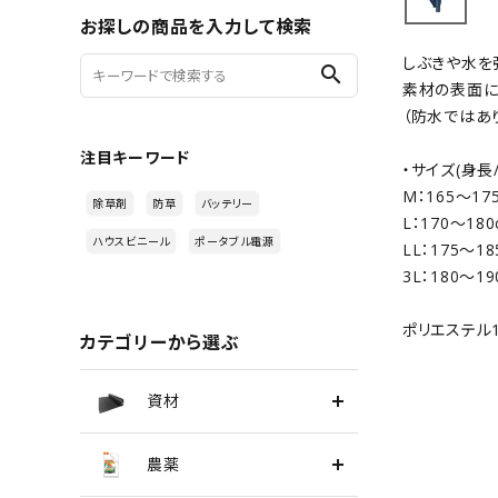
お探しの商品を入力して検索
しぶきや水を
search
素材の表面に
（防水ではあ
注目キーワード
・サイズ(身長
M：165～17
除草剤
防草
バッテリー
L：170～18
ハウスビニール
ポータブル電源
LL：175～1
3L：180～1
ポリエステル1
カテゴリーから選ぶ
資材
農薬