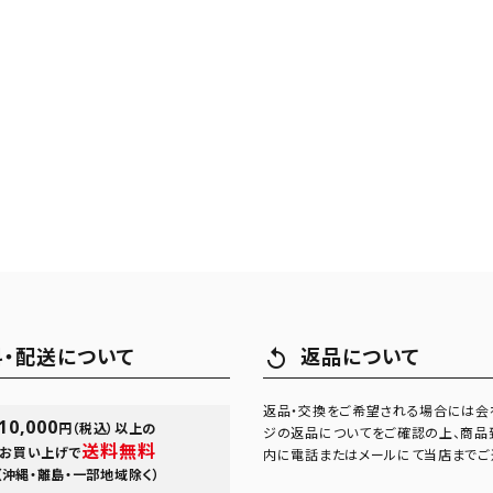
料・配送について
返品について
replay
返品・交換をご希望される場合には会
10,000
円（税込）以上の
ジの返品についてをご確認の上、商品
送料無料
お買い上げで
内に電話またはメールにて当店までご
（沖縄・離島・一部地域除く）