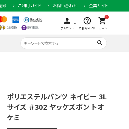
登録
ご利用ガイド
お問い合わせ
企業サイト
0
person
help_outline
shopping_cart
アカウント
ご利用ガイド
カート
search
ポリエステルパンツ ネイビー 3L
サイズ ＃302 ヤッケズボン トオ
ケミ