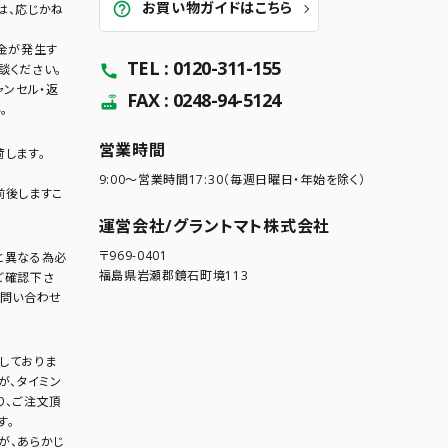
お買い物ガイドはこちら
help_outline
は、応じかね
料金が発生す
TEL : 0120-311-155
call
談ください。
ャンセル・返
FAX : 0248-94-5124
router
。
営業時間
します。
9:00～営業時間17:30（毎週日曜日・年始を除く）
前後しますこ
運営会社/グラントマト株式会社
〒969-0401
と異なる為必
福島県岩瀬郡鏡石町境113
ご確認下さ
お問い合わせ
しておりま
が、タイミン
り、ご注文頂
す。
が、あらかじ