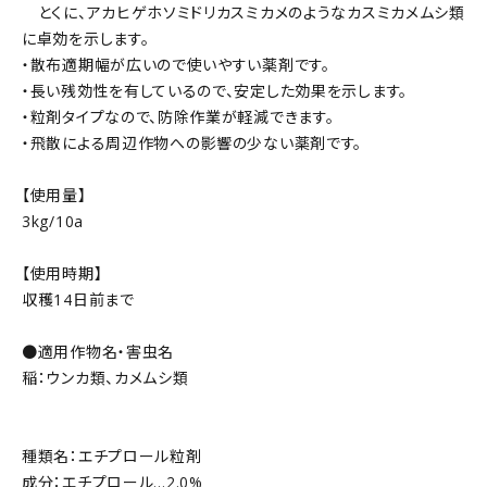
とくに、アカヒゲホソミドリカスミカメのようなカスミカメムシ類
に卓効を示します。
・散布適期幅が広いので使いやすい薬剤です。
・長い残効性を有しているので、安定した効果を示します。
・粒剤タイプなので、防除作業が軽減できます。
・飛散による周辺作物への影響の少ない薬剤です。
【使用量】
3kg/10a
【使用時期】
収穫14日前まで
●適用作物名・害虫名
稲：ウンカ類、カメムシ類
種類名：エチプロール粒剤
成分：エチプロール…2.0%