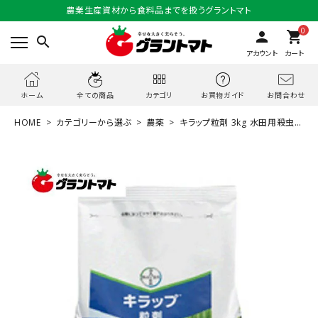
農業生産資材から食料品までを扱うグラントマト
0
person
shopping_cart
search
アカウント
カート
お問合わせ
ホーム
全ての商品
カテゴリ
お買物ガイド
HOME
カテゴリーから選ぶ
農薬
キラップ粒剤 3kg 水田用殺虫剤
農薬 バイエルクロップサイエンス