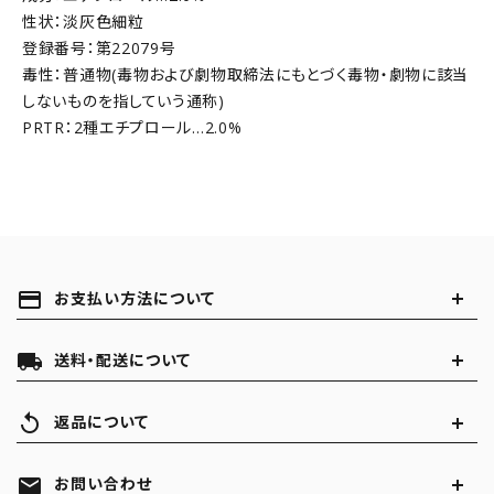
性状：淡灰色細粒
登録番号：第22079号
毒性：普通物(毒物および劇物取締法にもとづく毒物・劇物に該当
しないものを指していう通称)
PRTR：2種エチプロール…2.0%
payment
お支払い方法について
local_shipping
送料・配送について
replay
返品について
mail
お問い合わせ