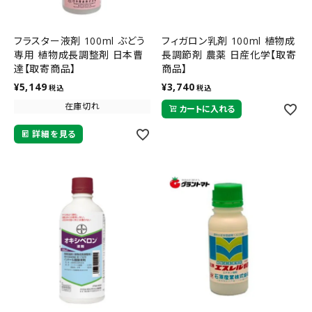
フラスター液剤 100ml ぶどう
フィガロン乳剤 100ml 植物成
専用 植物成長調整剤 日本曹
長調節剤 農薬 日産化学【取寄
達【取寄商品】
商品】
¥
5,149
¥
3,740
税込
税込
在庫切れ
カートに入れる
詳細を見る