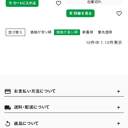
在庫切れ
カートに入れる
詳細を見る
並び替え
価格が安い順
価格が高い順
新着順
優先度順
10
件中
1
-
10
件表示
payment
お支払い方法について
local_shipping
送料・配送について
replay
返品について