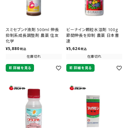
スミセブンP液剤 500ml 伸長
ビーナイン顆粒水溶剤 100g
抑制系成長調整剤 農薬 住友
節間伸長を抑制 農薬 日本曹
化学
達
¥
5,880
¥
5,624
税込
税込
在庫切れ
在庫切れ
詳細を見る
詳細を見る