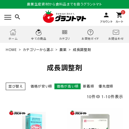
農業生産資材から食料品までを扱うグラントマト
0
person
shopping_cart
search
アカウント
カート
お問合わせ
ホーム
全ての商品
カテゴリ
お買物ガイド
HOME
カテゴリーから選ぶ
農薬
成長調整剤
成長調整剤
並び替え
価格が安い順
価格が高い順
新着順
優先度順
10
件中
1
-
10
件表示