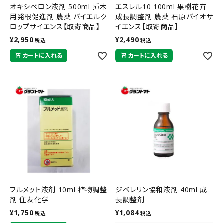
オキシベロン液剤 500ml 挿木
エスレル10 100ml 果樹花卉
用発根促進剤 農薬 バイエルク
成長調整剤 農薬 石原バイオサ
ロップサイエンス【取寄商品】
イエンス【取寄商品】
¥
2,950
¥
2,490
税込
税込
カートに入れる
カートに入れる
フルメット液剤 10ml 植物調整
ジベレリン協和液剤 40ml 成
剤 住友化学
長調整剤
¥
1,750
¥
1,084
税込
税込