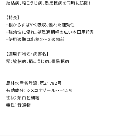
紋枯病、稲こうじ病、墨黒穂病を同時に防除！
【特長】
・根からすばやく吸収、優れた速効性
・残効性に優れ、処理適期幅の広い本田用粒剤
・使用適期は出穂２～３週間前
【適用作物名・病害名】
稲：紋枯病、稲こうじ病、墨黒穂病
農林水産省登録：第21782号
有効成分：シメコナゾール・・・4.5%
性状：類白色細粒
毒性：普通物