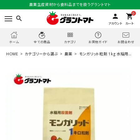
農業生産資材から食料品までを扱うグラントマト
0
person
shopping_cart
search
アカウント
カート
お問合わせ
ホーム
全ての商品
カテゴリ
お買物ガイド
HOME
カテゴリーから選ぶ
農薬
モンガリット粒剤 1kg 水稲用殺
菌剤 農薬 三井化学アグロ【取寄商品】