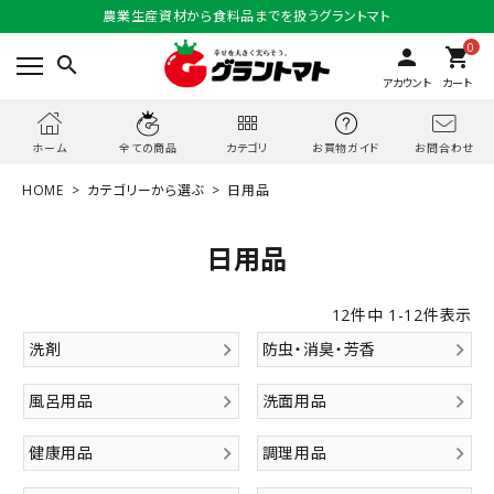
農業生産資材から食料品までを扱うグラントマト
0
person
shopping_cart
search
アカウント
カート
お問合わせ
ホーム
全ての商品
カテゴリ
お買物ガイド
HOME
カテゴリーから選ぶ
日用品
日用品
12
件中
1
-
12
件表示
洗剤
防虫・消臭・芳香
風呂用品
洗面用品
健康用品
調理用品