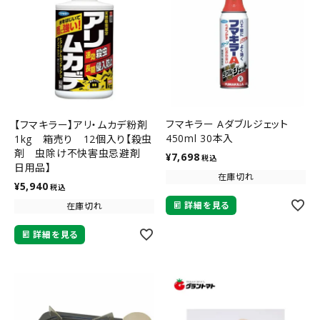
フマキラー Aダブルジェット
【フマキラー】アリ・ムカデ粉剤
450ml 30本入
1kg 箱売り 12個入り【殺虫
剤 虫除け不快害虫忌避剤
¥
7,698
税込
日用品】
在庫切れ
¥
5,940
税込
詳細を見る
在庫切れ
詳細を見る