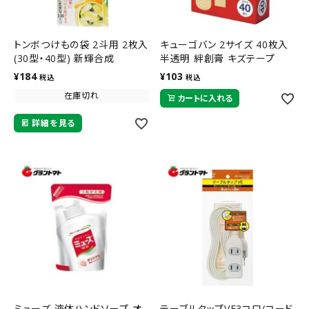
トンボつけもの袋 2斗用 2枚入
キューゴバン 2サイズ 40枚入
(30型・40型) 新輝合成
半透明 絆創膏 キズテープ
¥
184
¥
103
税込
税込
在庫切れ
カートに入れる
詳細を見る
ミューズ 液体ハンドソープ オ
テーブルタップVE3コ口/コード