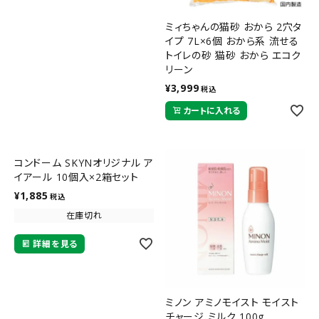
ミィちゃんの猫砂 おから 2穴タ
イプ 7L×6個 おから系 流せる
トイレの砂 猫砂 おから エコク
リーン
¥
3,999
税込
カートに入れる
コンドーム SKYNオリジナル ア
イアール 10個入×2箱セット
¥
1,885
税込
在庫切れ
詳細を見る
ミノン アミノモイスト モイスト
チャージ ミルク 100g