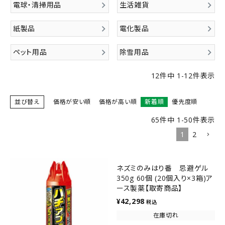
電球・清掃用品
生活雑貨
紙製品
電化製品
ペット用品
除雪用品
12
件中
1
-
12
件表示
並び替え
価格が安い順
価格が高い順
新着順
優先度順
65
件中
1
-
50
件表示
1
2
ネズミのみはり番 忌避ゲル
350g 60個 (20個入り×3箱)ア
ース製薬【取寄商品】
¥
42,298
税込
在庫切れ