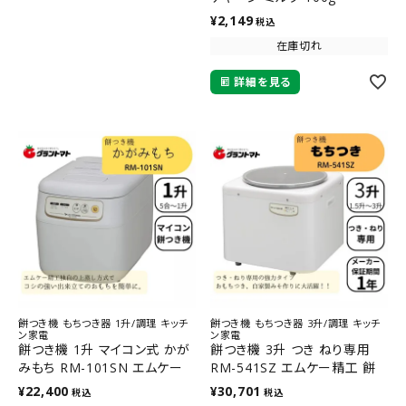
¥
2,149
税込
在庫切れ
詳細を見る
餅つき機 もちつき器 1升/調理 キッチ
餅つき機 もちつき器 3升/調理 キッチ
ン家電
ン家電
餅つき機 1升 マイコン式 かが
餅つき機 3升 つき ねり専用
みもち RM-101SN エムケー
RM-541SZ エムケー精工 餅
精工 餅つき器 全自動 餅つき
つき器 大容量 業務用 祭り イ
¥
22,400
¥
30,701
税込
税込
器 家庭用 雑煮 大福 パン うど
ベント みそ豆ねり