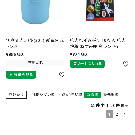
便利タブ 30型(30L) 新輝合成
強力ねずみ捕り 10枚入 強力
トンボ
粘着 ねずみ駆除 シンセイ
¥
896
¥
871
税込
税込
在庫切れ
カートに入れる
詳細を見る
並び替え
価格が安い順
価格が高い順
新着順
優先度順
65
件中
1
-
50
件表示
1
2