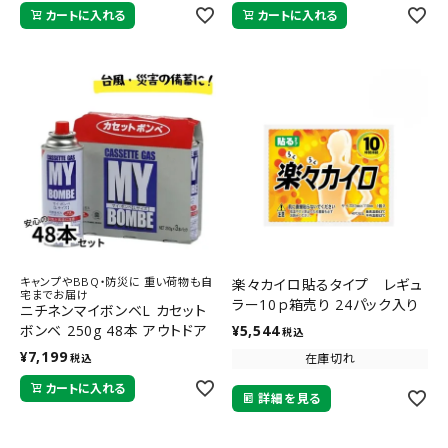
カートに入れる
カートに入れる
ん
キャンプやBBQ・防災に 重い荷物も自
楽々カイロ貼るタイプ レギュ
宅までお届け
ラー10ｐ箱売り 24パック入り
ニチネンマイボンベL カセット
ボンベ 250g 48本 アウトドア
¥
5,544
税込
災害備蓄 非常用 避難用 防災
¥
7,199
在庫切れ
税込
停電対策 大容量 ローリングス
カートに入れる
トック 3本パック16組
詳細を見る