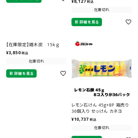
¥
8,127
税込
在庫切れ
詳細を見る
【在庫限定】雑木炭 15ｋｇ
¥
3,850
税込
在庫切れ
詳細を見る
レモン石けん 45g×8P 箱売り
36個入り せっけん カネヨ
¥
10,737
税込
在庫切れ