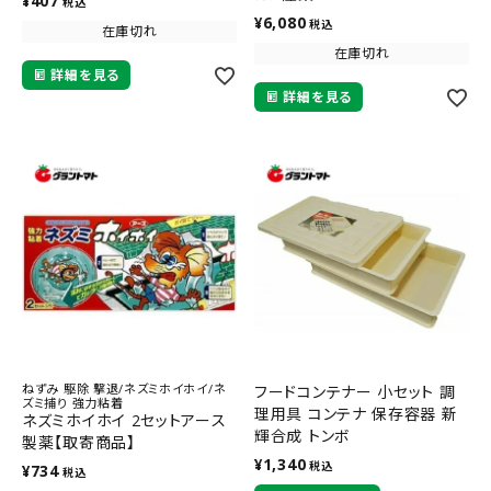
¥
407
税込
¥
6,080
税込
在庫切れ
在庫切れ
詳細を見る
詳細を見る
ねずみ 駆除 撃退/ネズミホイホイ/ネ
フードコンテナー 小セット 調
ズミ捕り 強力粘着
理用具 コンテナ 保存容器 新
ネズミホイホイ 2セットアース
輝合成 トンボ
製薬【取寄商品】
¥
1,340
税込
¥
734
税込