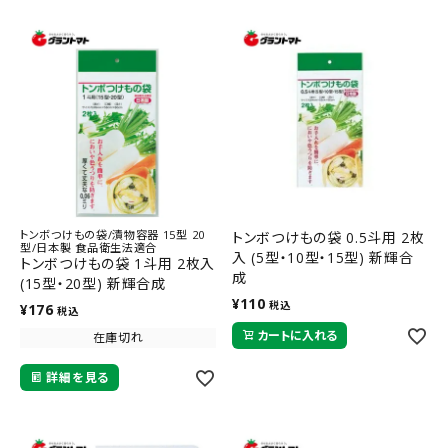
トンボつけもの袋/漬物容器 15型 20
トンボつけもの袋 0.5斗用 2枚
型/日本製 食品衛生法適合
入 (5型・10型・15型) 新輝合
トンボつけもの袋 1斗用 2枚入
成
(15型・20型) 新輝合成
¥
110
税込
¥
176
税込
カートに入れる
在庫切れ
詳細を見る