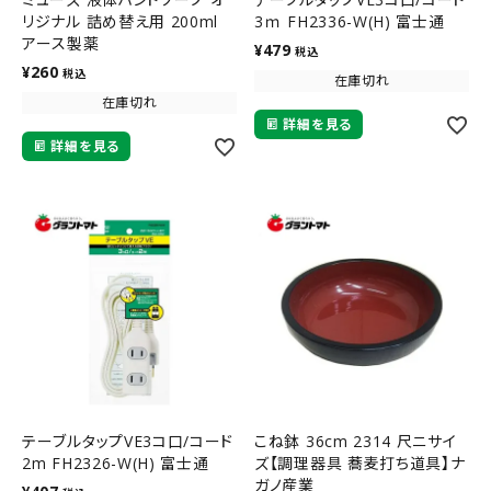
リジナル 詰め替え用 200ml
3ｍ FH2336-W(H) 富士通
アース製薬
¥
479
税込
¥
260
税込
在庫切れ
在庫切れ
詳細を見る
詳細を見る
テーブルタップVE3コ口/コード
こね鉢 36cm 2314 尺ニサイ
2m FH2326-W(H) 富士通
ズ【調理器具 蕎麦打ち道具】ナ
ガノ産業