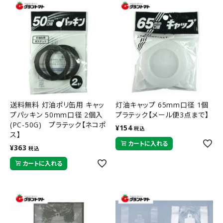
送料無料 灯油ポリ缶用 キャッ
灯油キャップ 65mm口径 1個
プパッキン 50mm口径 2個入
プラテック【メール便3点まで】
(PC-50G) プラテック【ネコポ
¥
154
税込
ス】
カートに入れる
¥
363
税込
カートに入れる