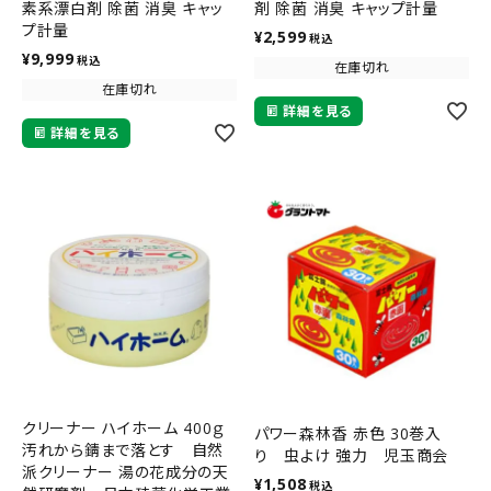
素系漂白剤 除菌 消臭 キャッ
剤 除菌 消臭 キャップ計量
プ計量
¥
2,599
税込
¥
9,999
税込
在庫切れ
在庫切れ
詳細を見る
詳細を見る
クリーナー ハイホーム 400ｇ
パワー森林香 赤色 30巻入
汚れから錆まで落とす 自然
り 虫よけ 強力 児玉商会
派クリーナー 湯の花成分の天
¥
1,508
税込