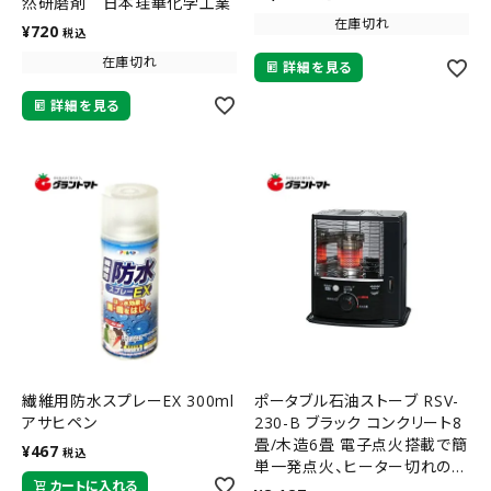
然研磨剤 日本珪華化学工業
在庫切れ
¥
720
税込
在庫切れ
詳細を見る
詳細を見る
繊維用防水スプレーEX 300ml
ポータブル石油ストーブ RSV-
アサヒペン
230-B ブラック コンクリート8
畳/木造6畳 電子点火搭載で簡
¥
467
税込
単一発点火、ヒーター切れの心
カートに入れる
配なし。トヨトミ