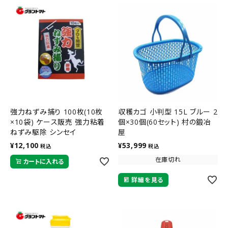
強力ねずみ捕り 100枚(10枚
収穫カゴ 小判型 15L ブルー 2
×10袋) ケース販売 強力粘着
個×30個(60セット) 村の鍛冶
ねずみ駆除 シンセイ
屋
¥
12,100
¥
53,999
税込
税込
在庫切れ
カートに入れる
詳細を見る