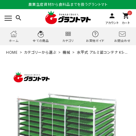
農業生産資材から食料品までを扱うグラントマト
0
person
shopping_cart
search
アカウント
カート
お問合わせ
ホーム
全ての商品
カテゴリ
お買物ガイド
HOME
カテゴリーから選ぶ
機械
水平式 アルミ苗コンテナ KS-96
AL 96枚載せ型 ケーエス製販【運送会社営業所引き取り】【メーカー直送】