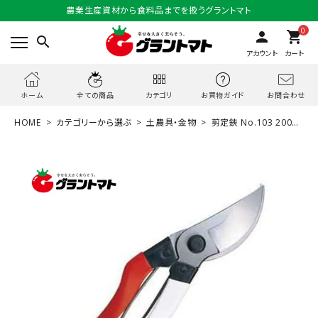
農業生産資材から食料品までを扱うグラントマト
0
person
shopping_cart
search
アカウント
カート
お問合わせ
ホーム
全ての商品
カテゴリ
お買物ガイド
HOME
カテゴリーから選ぶ
土農具・金物
剪定鋏 No.103 200m
m 5個セット ユニーク 岡恒【取寄商品】