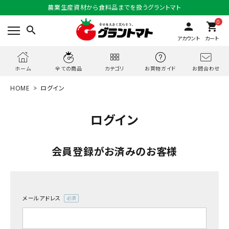
農業生産資材から食料品までを扱うグラントマト
0
person
shopping_cart
search
アカウント
カート
お問合わせ
ホーム
全ての商品
カテゴリ
お買物ガイド
HOME
ログイン
ログイン
会員登録がお済みのお客様
メールアドレス
(必
須)