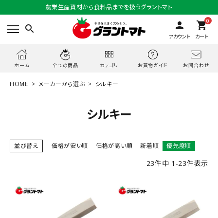
農業生産資材から食料品までを扱うグラントマト
0
person
shopping_cart
search
アカウント
カート
お問合わせ
ホーム
全ての商品
カテゴリ
お買物ガイド
HOME
メーカーから選ぶ
シルキー
シルキー
並び替え
価格が安い順
価格が高い順
新着順
優先度順
23
件中
1
-
23
件表示