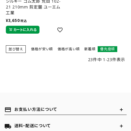
シルキー ゴム太郎 荒目 102-
21 210mm 剪定鋸 ユーエム
工業
¥
3,650
税込
カートに入れる
並び替え
価格が安い順
価格が高い順
新着順
優先度順
23
件中
1
-
23
件表示
payment
お支払い方法について
local_shipping
送料・配送について