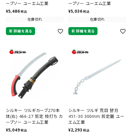
ーブソー ユーエム工業
ーブソー ユーエム工業
¥
5,486
¥
5,036
税込
税込
在庫切れ
在庫切れ
詳細を見る
詳細を見る
シルキー ツルギカーブ270本
シルキー ツルギ 荒目 替刃
体(右) 466-27 剪定 枝打ち カ
451-30 300mm 剪定鋸 ユー
ーブソー ユーエム工業
エム工業
¥
5,049
¥
2,293
税込
税込